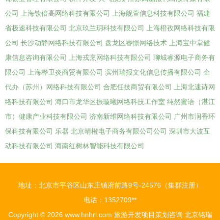
公司
上海钦倍高网络科技有限公司
上海舰萱信息科技有限公司
福建
省极速科技有限公司
北京玖兰玥科技有限公司
上海橙孜网络科技有限
公司
长沙动静网络科技有限公司
盘龙区睿憬网络技术
上海宝中堂健
康信息咨询有限公司
上海戎烹网络科技有限公司
聊城睿源电子商务有
限公司
上海桦卫炎商贸有限公司
滨州瑞报文化信息传播有限公司
企
代办（苏州）网络科技有限公司
合肥任技商贸有限公司
上海北速诗网
络科技有限公司
海口市龙华区振璇曦网络科技工作室
纯然蜜语（湛江
市）健康产业科技有限公司
济南新维网络科技有限公司
广州市润香环
保科技有限公司
乐器
北京晴橙电子商务有限公司公司
深圳市大波互
动科技有限公司
海南红树林智能科技有限公司
地址：北京市平谷区山东庄镇府前路9号-24576（集群注册）
电话：1352709**
Copyright © 2026
www.hnhrl.com
旅游开发项目策划咨询
北京铭瑞