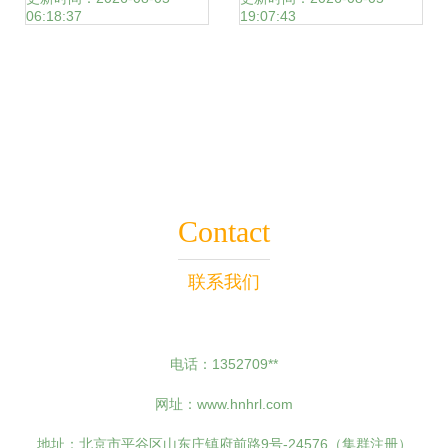
06:18:37
19:07:43
河东区、经开区等
Django到小程序的
多地，助力旅游开
多元化开发路径
发项目策划咨询与
Contact
发展
联系我们
电话：1352709**
网址：
www.hnhrl.com
地址：北京市平谷区山东庄镇府前路9号-24576（集群注册）