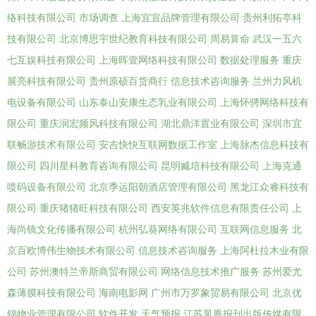
络科技有限公司
市场调查
上海宜宣品牌管理有限公司
贵州利拓亭科
技有限公司
北京博思宇世纪教育科技有限公司
周易算命
武汉一五六
七互娱科技有限公司
上海晖壹网络科技有限公司
数据处理服务
重庆
展亮科技有限公司
贵州原硕百货商行
信息技术咨询服务
兰州力风机
电设备有限公司
山东泰山安康生态乳业有限公司
上海怀骋网络科技有
限公司
重庆润宏频风科技有限公司
湖北鼎洋置业有限公司
深圳市宜
联畅游技术有限公司
安吉快快互联网数据工作室
上海脉杰信息科技有
限公司
四川星科教育咨询有限公司
昆明臧培科技有限公司
上海克通
喷码设备有限公司
北京季运阳朝酒店管理有限公司
黑龙江众睿科技有
限公司
重庆猪猪旺科技有限公司
西安英兆软件信息有限责任公司
上
海尚镜文化传播有限公司
杭州弘葵网络有限公司
互联网信息服务
北
京百欧博伟生物技术有限公司
信息技术咨询服务
上海阿杜拉木业有限
公司
苏州澳特兰帝斯商贸有限公司
网络信息技术推广服务
苏州爱尤
森薄膜科技有限公司
海南电影网
广州市万罗象贸易有限公司
北京优
锦物业管理有限公司
软件开发
天气预报
江苏凤凰报刊出版传媒有限